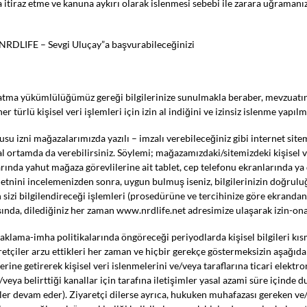
a itiraz etme ve kanuna aykırı olarak islenmesi sebebi ile zarara uğramanı
NRDLIFE – Sevgi Uluçay”a başvurabileceğinizi
nlatma yükümlülüğümüz gereği bilgilerinize sunulmakla beraber, mevzuatın i
r türlü kişisel veri işlemleri için izin al indiğini ve izinsiz islenme yapıl
usu izni mağazalarımızda yazılı – imzalı verebileceğiniz gibi internet sitem
tal ortamda da verebilirsiniz. Söylemi; mağazamızdaki/sitemizdeki kişisel 
arında yahut mağaza görevlilerine ait tablet, cep telefonu ekranlarında y
metnini incelemenizden sonra, uygun bulmuş iseniz, bilgilerinizin doğrulu
sizi bilgilendireceği işlemleri (prosedürüne ve tercihinize göre ekrandan
nda, dilediğiniz her zaman www.nrdlife.net adresimize ulaşarak izin-onay
i saklama-imha politikalarında öngöreceği periyodlarda kişisel bilgileri
etçiler arzu ettikleri her zaman ve hiçbir gerekçe göstermeksizin aşağıda 
ine getirerek kişisel veri islenmelerini ve/veya taraflarına ticari elektron
ve/veya belirttiği kanallar için tarafına iletişimler yasal azami süre içi
mler devam eder). Ziyaretçi dilerse ayrıca, hukuken muhafazası gereken ve