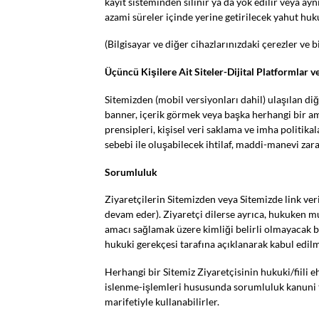
kayıt sisteminden silinir ya da yok edilir veya a
azami süreler içinde yerine getirilecek yahut huku
(Bilgisayar ve diğer cihazlarınızdaki çerezler ve b
Üçüncü Kişilere Ait Siteler-Dijital Platformlar 
Sitemizden (mobil versiyonları dahil) ulaşılan diğer
banner, içerik görmek veya başka herhangi bir amaç 
prensipleri, kişisel veri saklama ve imha politikal
sebebi ile oluşabilecek ihtilaf, maddi-manevi zar
Sorumluluk
Ziyaretçilerin Sitemizden veya Sitemizde link veri
devam eder). Ziyaretçi dilerse ayrıca, hukuken mu
amacı sağlamak üzere kimliği belirli olmayacak bi
hukuki gerekçesi tarafına açıklanarak kabul edilmey
Herhangi bir Sitemiz Ziyaretçisinin hukuki/fiili 
islenme-işlemleri hususunda sorumluluk kanuni tems
marifetiyle kullanabilirler.