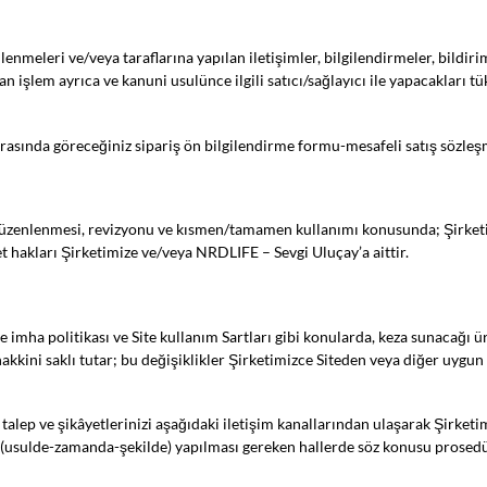
gilenmeleri ve/veya taraflarına yapılan iletişimler, bilgilendirmeler, bildiri
 işlem ayrıca ve kanuni usulünce ilgili satıcı/sağlayıcı ile yapacakları tü
ırasında göreceğiniz sipariş ön bilgilendirme formu-mesafeli satış sözleşme
ın düzenlenmesi, revizyonu ve kısmen/tamamen kullanımı konusunda; Şirke
yet hakları Şirketimize ve/veya NRDLIFE – Sevgi Uluçay’a aittir.
 ve imha politikası ve Site kullanım Sartları gibi konularda, keza sunacağı 
hakkini saklı tutar; bu değişiklikler Şirketimizce Siteden veya diğer uyg
 talep ve şikâyetlerinizi aşağıdaki iletişim kanallarından ulaşarak Şirketi
rde (usulde-zamanda-şekilde) yapılması gereken hallerde söz konusu prosed