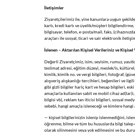
İletişimler
Ziyaretçilerimiz ile, yine kanunlara uygun şekild
kartı, kredi kartı ve üyelik/müşteri bilgilendirm
bilgisayar, telefon, e-posta/mail, faks, (cihazınız
araçları ile sosyal, ticari ve sair elektronik iletişi
İslenen – Aktarılan Kişisel Verileriniz ve Kişise
Değerli Ziyaretçimiz, isim, seyisim, rumuz, yas/d
teslimat adresi, eğitim düzeyi, meslek/is, kültürel,
kimlik, kimlik no. ve vergi bilgileri, fotoğraf, (g
alışveriş alışkanlığı-tercihleri, beğenileri ve ilgi
gibi gizli bilgiler hariç kart ve hesap bilgileri, es
amaçlarla kullanılan sabit ve mobil cihaz ad(lar)i,
bilgisi vb), reklam tan iticisi bilgileri, sosyal m
sebebi, hangi amaçla isleneceği ve kimlere hangi 
— kişisel bilgilerinizin islenip islenmediğini, isl
öğrenme, bilme ve tüm bu hususlarda bilgi talep 
olarak silinmesini veya yok edilmesini ve bu durum