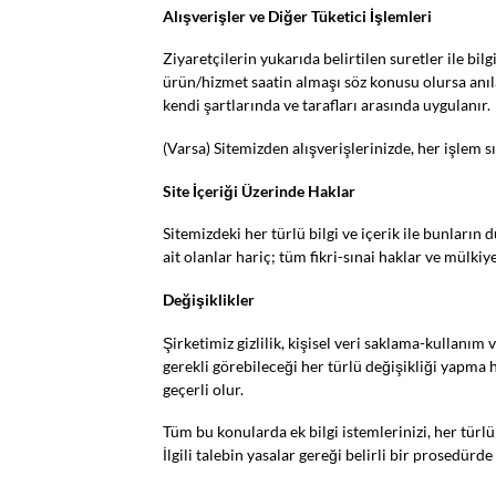
Alışverişler ve Diğer Tüketici İşlemleri
Ziyaretçilerin yukarıda belirtilen suretler ile bil
ürün/hizmet saatin almaşı söz konusu olursa anılan
kendi şartlarında ve tarafları arasında uygulanır.
(Varsa) Sitemizden alışverişlerinizde, her işlem s
Site İçeriği Üzerinde Haklar
Sitemizdeki her türlü bilgi ve içerik ile bunlar
ait olanlar hariç; tüm fikri-sınai haklar ve mülki
Değişiklikler
Şirketimiz gizlilik, kişisel veri saklama-kullanım
gerekli görebileceği her türlü değişikliği yapma 
geçerli olur.
Tüm bu konularda ek bilgi istemlerinizi, her türlü
İlgili talebin yasalar gereği belirli bir prosedü