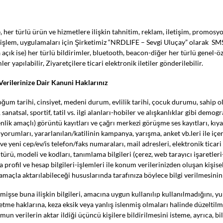
e, her türlü ürün ve hizmetlere ilişkin tahnitim, reklam, iletişim, promos
e, işlem, uygulamaları için Şirketimiz “NRDLIFE – Sevgi Uluçay” olarak SM
da açık ise) her türlü bildirimler, bluetooth, beacon-diğer her türlü genel-ö
mler yapılabilir, Ziyaretçilere ticari elektronik iletiler gönderilebilir.
l Verilerinize Dair Kanuni Haklarınız
oğum tarihi, cinsiyet, medeni durum, evlilik tarihi, çocuk durumu, sahip o
 sanatsal, sportif, tatil vs. ilgi alanları-hobiler ve alışkanlıklar gibi demog
üvenlik amaçlı) görüntü kayıtları ve çağrı merkezi görüşme ses kayıtları, kıy
li yorumları, yararlanılan/katilinin kampanya, yarışma, anket vb.leri ile içe
ki ve yeni cep/ev/is telefon/faks numaraları, mail adresleri, elektronik ticar
 türü, modeli ve kodları, tanımlama bilgileri (çerez, web tarayıcı işaretleri
edya profil ve hesap bilgileri-işlemleri ile konum verilerinizden oluşan kişi
amaçla aktarılabileceği hususlarında tarafınıza böylece bilgi verilmesinin
enmişse buna ilişkin bilgileri, amacına uygun kullanılıp kullanılmadığını, yu
etme haklarına, keza eksik veya yanlış islenmiş olmaları halinde düzeltil
un verilerin aktar ildiği üçüncü kişilere bildirilmesini isteme, ayrıca, bil