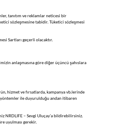
mler, tanıtım ve reklamlar neticesi bir
ketici sözleşmesine tabidir. Tüketici sözleşmesi
si Sartları geçerli olacaktır.
timizin anlaşmasına göre diğer üçüncü şahıslara
ürün, hizmet ve fırsatlarda, kampanya vb.lerinde
un yöntemler ile duyurulduğu andan itibaren
miz NRDLIFE – Sevgi Uluçay’a bildirebilirsiniz.
üre uyulması gerekir.