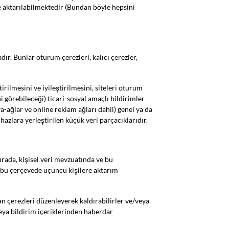
e aktarılabilmektedir (Bundan böyle hepsini
ır. Bunlar oturum çerezleri, kalıcı çerezler,
irilmesini ve iyileştirilmesini, siteleri oturum
 görebileceği) ticari-sosyal amaçlı bildirimler
ya-ağlar ve online reklam ağları dahil) genel ya da
hazlara yerleştirilen küçük veri parçacıklarıdır.
burada, kişisel veri mevzuatında ve bu
 (bu çerçevede üçüncü kişilere aktarım
an çerezleri düzenleyerek kaldırabilirler ve/veya
veya bildirim içeriklerinden haberdar