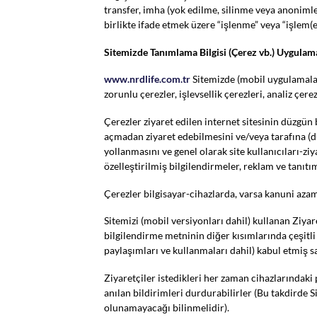
transfer, imha (yok edilme, silinme veya anoniml
birlikte ifade etmek üzere “işlenme” veya “işlem(e)
Sitemizde Tanımlama Bilgisi (Çerez vb.) Uygulam
www.nrdlife.com.tr
Sitemizde (mobil uygulamaları
zorunlu çerezler, işlevsellik çerezleri, analiz çere
Çerezler ziyaret edilen internet sitesinin düzgün b
açmadan ziyaret edebilmesini ve/veya tarafına (du
yollanmasını ve genel olarak site kullanıcıları-ziy
özelleştirilmiş bilgilendirmeler, reklam ve tanıtı
Çerezler bilgisayar-cihazlarda, varsa kanuni azam
Sitemizi (mobil versiyonları dahil) kullanan Ziyar
bilgilendirme metninin diğer kısımlarında çeşitl
paylaşımları ve kullanmaları dahil) kabul etmiş say
Ziyaretçiler istedikleri her zaman cihazlarındaki
anılan bildirimleri durdurabilirler (Bu takdirde 
olunamayacağı bilinmelidir).