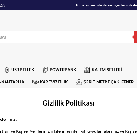
ZA
Tüm soru ve talepleriniz için bizimle 
USB BELLEK
POWERBANK
KALEM SETLERİ
ANAHTARLIK
KARTVİZİTLİK
ŞERİT METRE ÇAKI FENER
Gizlilik Politikası
elerimiz,
Şartları ve Kişisel Verilerinizin İslenmesi ile ilgili uygulamalarımız ve K