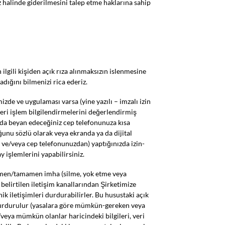
z halinde giderilmesini talep etme haklarına sahip
lgili kişiden açık rıza alınmaksızın islenmesine
madığını bilmenizi rica ederiz.
izde ve uygulaması varsa (yine yazılı – imzalı izin
veri işlem bilgilendirmelerini değerlendirmiş
a da beyan edeceğiniz cep telefonunuza kısa
ğunu sözlü olarak veya ekranda ya da dijital
 ve/veya cep telefonunuzdan) yaptığınızda izin-
 işlemlerini yapabilirsiniz.
 kısmen/tamamen imha (silme, yok etme veya
belirtilen iletişim kanallarından Şirketimize
ik iletişimleri durdurabilirler. Bu husustaki açık
nde durdurulur (yasalara göre mümkün-gereken veya
/veya mümkün olanlar haricindeki bilgileri, veri