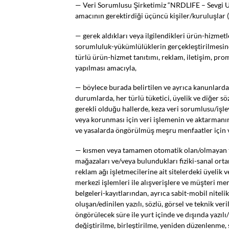
— Veri Sorumlusu Şirketimiz “NRDLIFE – Sevgi Uluç
amacının gerektirdiği üçüncü kişiler/kuruluşlar (
— gerek aldıkları veya ilgilendikleri ürün-hizmetle
sorumluluk-yükümlülüklerin gerçekleştirilmesine d
türlü ürün-hizmet tanıtımı, reklam, iletişim, prom
yapılması amacıyla,
— böylece burada belirtilen ve ayrıca kanunlarda k
durumlarda, her türlü tüketici, üyelik ve diğer sö
gerekli olduğu hallerde, keza veri sorumlusu/işle
veya korunması için veri işlemenin ve aktarmanı
ve yasalarda öngörülmüş meşru menfaatler için v
— kısmen veya tamamen otomatik olan/olmayan topl
mağazaları ve/veya bulundukları fiziki-sanal orta
reklam ağı işletmecilerine ait sitelerdeki üyelik v
merkezi işlemleri ile alışverişlere ve müşteri m
belgeleri-kayıtlarından, ayrıca sabit-mobil nitel
oluşan/edinilen yazılı, sözlü, görsel ve teknik v
öngörülecek süre ile yurt içinde ve dışında yazıl
değiştirilme, birleştirilme, yeniden düzenlenme, s