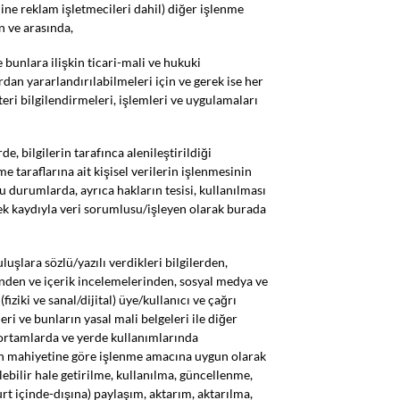
ine reklam işletmecileri dahil) diğer işlenme
n ve arasında,
e bunlara ilişkin ticari-mali ve hukuki
dan yararlandırılabilmeleri için ve gerek ise her
teri bilgilendirmeleri, işlemleri ve uygulamaları
e, bilgilerin tarafınca alenileştirildiği
e taraflarına ait kişisel verilerin işlenmesinin
 durumlarda, ayrıca hakların tesisi, kullanılması
k kaydıyla veri sorumlusu/işleyen olarak burada
şlara sözlü/yazılı verdikleri bilgilerden,
rinden ve içerik incelemelerinden, sosyal medya ve
iziki ve sanal/dijital) üye/kullanıcı ve çağrı
i ve bunların yasal mali belgeleri ile diğer
f ortamlarda ve yerde kullanımlarında
inin mahiyetine göre işlenme amacına uygun olarak
ebilir hale getirilme, kullanılma, güncellenme,
urt içinde-dışına) paylaşım, aktarım, aktarılma,