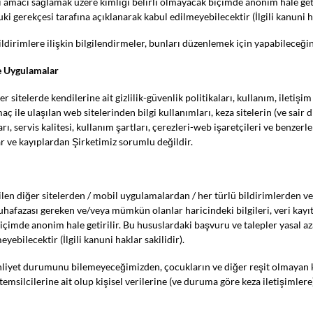
yni amacı sağlamak üzere kimliği belirli olmayacak biçimde anonim hale geti
ki gerekçesi tarafına açıklanarak kabul edilmeyebilecektir (İlgili kanuni ha
ildirimlere ilişkin bilgilendirmeler, bunları düzenlemek için yapabileceğin
ve Uygulamalar
 sitelerde kendilerine ait gizlilik-güvenlik politikaları, kullanım, iletişim
ile ulaşılan web sitelerinden bilgi kullanımları, keza sitelerin (ve sair diji
arı, servis kalitesi, kullanım şartları, çerezleri-web işaretçileri ve benzerl
ar ve kayıplardan Şirketimiz sorumlu değildir.
len diğer sitelerden / mobil uygulamalardan / her türlü bildirimlerden ve Ş
hafazası gereken ve/veya mümkün olanlar haricindeki bilgileri, veri kayıt 
çimde anonim hale getirilir. Bu hususlardaki başvuru ve talepler yasal az
ebilecektir (İlgili kanuni haklar sakilidir).
ehliyet durumunu bilemeyeceğimizden, çocukların ve diğer reşit olmayan kiş
ilcilerine ait olup kişisel verilerine (ve duruma göre keza iletişimlere) 