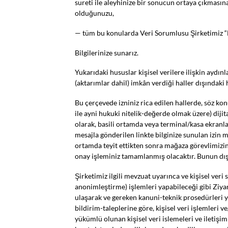
sureti ile aleyhinize bir sonucun ortaya çıkmasın
olduğunuzu,
— tüm bu konularda Veri Sorumlusu Şirketimiz “
Bilgilerinize sunarız.
Yukarıdaki hususlar kişisel verilere ilişkin aydı
(aktarımlar dahil) imkân verdiği haller dışındaki he
Bu çerçevede izniniz rica edilen hallerde, söz kon
ile ayni hukuki nitelik-değerde olmak üzere) diji
olarak, basili ortamda veya terminal/kasa ekranl
mesajla gönderilen linkte bilginize sunulan izin 
ortamda teyit ettikten sonra mağaza görevlimizin 
onay işleminiz tamamlanmış olacaktır. Bunun dışı
Şirketimiz ilgili mevzuat uyarınca ve kişisel ver
anonimleştirme) işlemleri yapabileceği gibi Ziyar
ulaşarak ve gereken kanuni-teknik prosedürleri yer
bildirim-taleplerine göre, kişisel veri işlemleri 
yükümlü olunan kişisel veri islemeleri ve iletişi