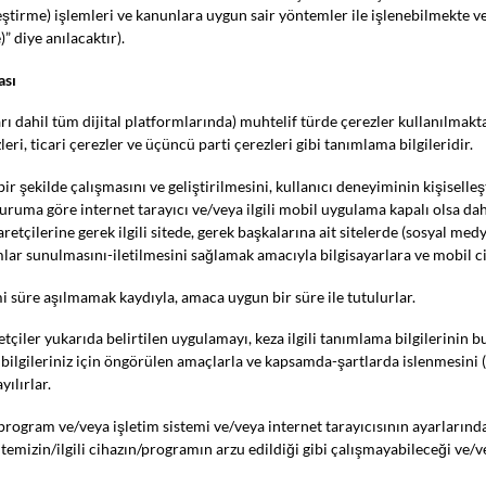
eştirme) işlemleri ve kanunlara uygun sair yöntemler ile işlenebilmekte v
” diye anılacaktır).
ası
 dahil tüm dijital platformlarında) muhtelif türde çerezler kullanılmaktad
zleri, ticari çerezler ve üçüncü parti çerezleri gibi tanımlama bilgileridir.
ir şekilde çalışmasını ve geliştirilmesini, kullanıcı deneyiminin kişiselleşt
ruma göre internet tarayıcı ve/veya ilgili mobil uygulama kapalı olsa dahi
aretçilerine gerek ilgili sitede, gerek başkalarına ait sitelerde (sosyal med
mlar sunulmasını-iletilmesini sağlamak amacıyla bilgisayarlara ve mobil ci
i süre aşılmamak kaydıyla, amaca uygun bir süre ile tutulurlar.
etçiler yukarıda belirtilen uygulamayı, keza ilgili tanımlama bilgilerinin 
i bilgileriniz için öngörülen amaçlarla ve kapsamda-şartlarda islenmesini
ılırlar.
 program ve/veya işletim sistemi ve/veya internet tarayıcısının ayarlarınd
Sitemizin/ilgili cihazın/programın arzu edildiği gibi çalışmayabileceği ve/