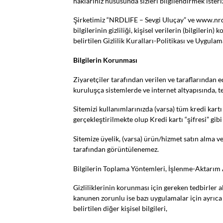
haklarınız hususunda sizleri bilgilendirmek isteri
Şirketimiz “NRDLIFE – Sevgi Uluçay” ve www.nrdli
bilgilerinin gizliliği, kişisel verilerin (bilgileri
belirtilen Gizlilik Kuralları-Politikası ve Uygula
Bilgilerin Korunması
Ziyaretçiler tarafından verilen ve taraflarından ed
kuruluşça sistemlerde ve internet altyapısında, te
Sitemizi kullanımlarınızda (varsa) tüm kredi kartı
gerçekleştirilmekte olup Kredi kartı “şifresi” gib
Sitemize üyelik, (varsa) ürün/hizmet satın alma ve b
tarafından görüntülenemez.
Bilgilerin Toplama Yöntemleri, İşlenme-Aktarım A
Gizliliklerinin korunması için gereken tedbirler a
kanunen zorunlu ise bazı uygulamalar için ayrıca izn
belirtilen diğer kişisel bilgileri,