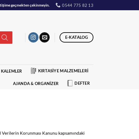
0544 775 82 13
iletişime geçmekten çekinmeyin.
E-KATALOG
KIRTASİYE MALZEMELERİ
KALEMLER
DEFTER
AJANDA & ORGANİZER
işisel Verilerin Korunması Kanunu kapsamındaki