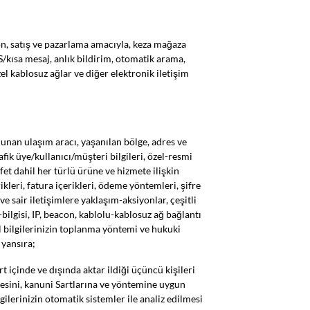
yon, satış ve pazarlama amacıyla, keza mağaza
S/kısa mesaj, anlık bildirim, otomatik arama,
zel kablosuz ağlar ve diğer elektronik iletişim
lunan ulaşım aracı, yaşanılan bölge, adres ve
rafik üye/kullanıcı/müşteri bilgileri, özel-resmi
afet dahil her türlü ürüne ve hizmete ilişkin
rikleri, fatura içerikleri, ödeme yöntemleri, şifre
i ve sair iletişimlere yaklaşım-aksiyonlar, çeşitli
-bilgisi, IP, beacon, kablolu-kablosuz ağ bağlantı
sel bilgilerinizin toplanma yöntemi ve hukuki
 yansıra;
rt içinde ve dışında aktar ildiği üçüncü kişileri
mesini, kanuni Sartlarına ve yöntemine uygun
gilerinizin otomatik sistemler ile analiz edilmesi