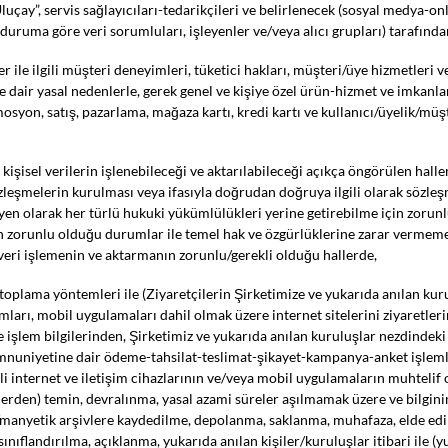
ay”, servis sağlayıcıları-tedarikçileri ve belirlenecek (sosyal medya-onl
duruma göre veri sorumluları, işleyenler ve/veya alıcı grupları) tarafında
r ile ilgili müşteri deneyimleri, tüketici hakları, müşteri/üye hizmetleri v
air yasal nedenlerle, gerek genel ve kişiye özel ürün-hizmet ve imkanlar
osyon, satış, pazarlama, mağaza kartı, kredi kartı ve kullanıcı/üyelik/müş
işisel verilerin işlenebileceği ve aktarılabileceği açıkça öngörülen hallerd
zleşmelerin kurulması veya ifasıyla doğrudan doğruya ilgili olarak sözleşm
yen olarak her türlü hukuki yükümlülükleri yerine getirebilme için zorunlu
n zorunlu olduğu durumlar ile temel hak ve özgürlüklerine zarar vermeme
eri işlemenin ve aktarmanın zorunlu/gerekli olduğu hallerde,
ama yöntemleri ile (Ziyaretçilerin Şirketimize ve yukarıda anılan kurulu
mları, mobil uygulamaları dahil olmak üzere internet sitelerini ziyaretle
e işlem bilgilerinden, Şirketimiz ve yukarıda anılan kuruluşlar nezdindeki (f
emnuniyetine dair ödeme-tahsilat-teslimat-şikayet-kampanya-anket işlemler
ikli internet ve iletişim cihazlarının ve/veya mobil uygulamaların muhteli
erilerden) temin, devralınma, yasal azami süreler aşılmamak üzere ve bilg
ı/manyetik arşivlere kaydedilme, depolanma, saklanma, muhafaza, elde edil
ınıflandırılma, açıklanma, yukarıda anılan kişiler/kuruluşlar itibari ile (y