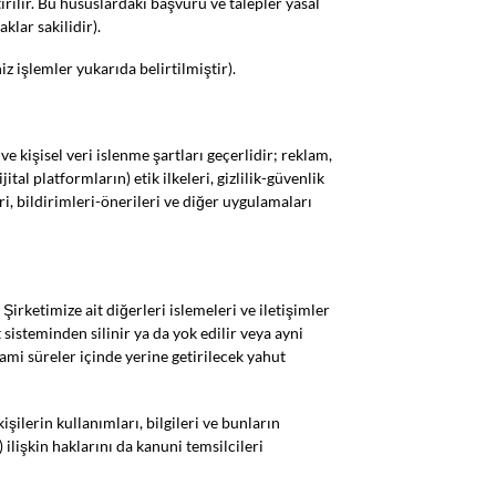
rilir. Bu hususlardaki başvuru ve talepler yasal
klar sakilidir).
iz işlemler yukarıda belirtilmiştir).
 ve kişisel veri islenme şartları geçerlidir; reklam,
tal platformların) etik ilkeleri, gizlilik-güvenlik
eri, bildirimleri-önerileri ve diğer uygulamaları
irketimize ait diğerleri islemeleri ve iletişimler
sisteminden silinir ya da yok edilir veya ayni
ami süreler içinde yerine getirilecek yahut
ilerin kullanımları, bilgileri ve bunların
ilişkin haklarını da kanuni temsilcileri