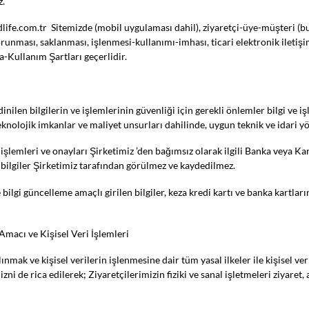
z.
fe.com.tr Sitemizde (mobil uygulaması dahil), ziyaretçi-üye-müşteri (bun
n) korunması, saklanması, işlenmesi-kullanımı-imhası, ticari elektronik ileti
ma-Kullanım Şartları geçerlidir.
inilen bilgilerin ve işlemlerinin güvenliği için gerekli önlemler bilgi ve i
knolojik imkanlar ve maliyet unsurları dahilinde, uygun teknik ve idari yö
 işlemleri ve onayları Şirketimiz ’den bağımsız olarak ilgili Banka veya K
i bilgiler Şirketimiz tarafından görülmez ve kaydedilmez.
ilgi güncelleme amaçlı girilen bilgiler, keza kredi kartı ve banka kartlarına 
macı ve Kişisel Veri İşlemleri
lınmak ve kişisel verilerin işlenmesine dair tüm yasal ilkeler ile kişisel 
i de rica edilerek; Ziyaretçilerimizin fiziki ve sanal işletmeleri ziyaret, al