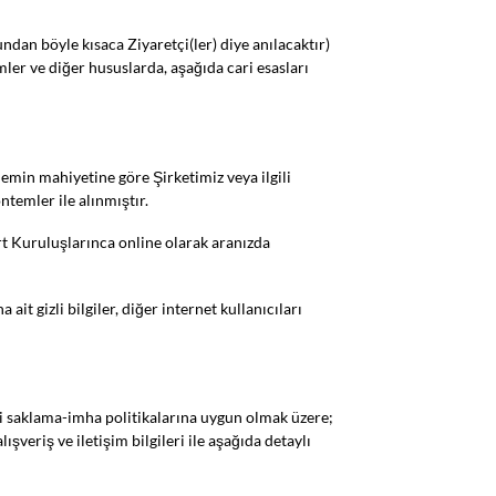
dan böyle kısaca Ziyaretçi(ler) diye anılacaktır)
şimler ve diğer hususlarda, aşağıda cari esasları
şlemin mahiyetine göre Şirketimiz veya ilgili
ntemler ile alınmıştır.
art Kuruluşlarınca online olarak aranızda
ait gizli bilgiler, diğer internet kullanıcıları
veri saklama-imha politikalarına uygun olmak üzere;
ışveriş ve iletişim bilgileri ile aşağıda detaylı