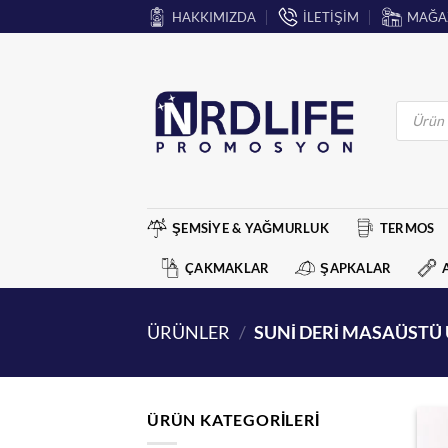
İçeriğe
HAKKIMIZDA
İLETİŞİM
MAĞA
atla
Products
search
ŞEMSİYE & YAĞMURLUK
TERMOS
ÇAKMAKLAR
ŞAPKALAR
ÜRÜNLER
/
SUNİ DERİ MASAÜSTÜ
ÜRÜN KATEGORILERI