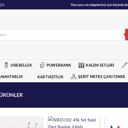
ZA
Tüm soru ve talepleriniz için bizimle 
USB BELLEK
POWERBANK
KALEM SETLERİ
ANAHTARLIK
ŞERİT METRE ÇAKI FENER
KARTVİZİTLİK
 ÜRÜNLER