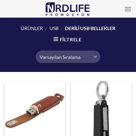
İçeriğe
atla
ÜRÜNLER
/
USB
/
DERİLİ USB BELLEKLER
FILTRELE