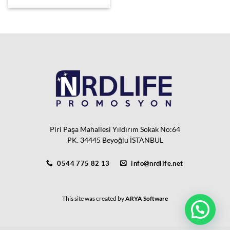
Piri Paşa Mahallesi Yıldırım Sokak No:64
PK. 34445 Beyoğlu İSTANBUL
0544 775 82 13
info@nrdlife.net
This site was created by
ARYA Software