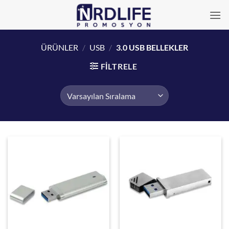
İçeriğe
atla
ÜRÜNLER
/
USB
/
3.0 USB BELLEKLER
FILTRELE