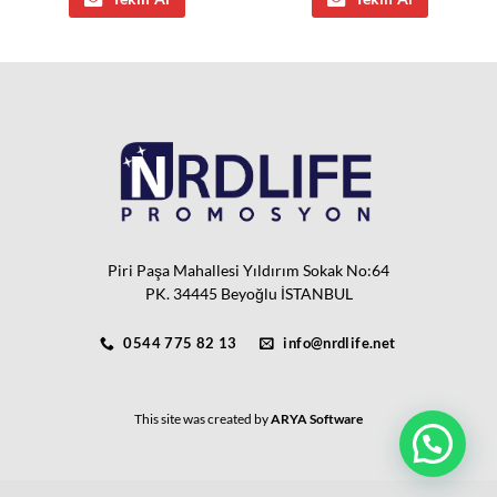
Piri Paşa Mahallesi Yıldırım Sokak No:64
PK. 34445 Beyoğlu İSTANBUL
0544 775 82 13
info@nrdlife.net
This site was created by
ARYA Software