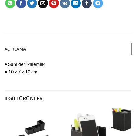
AÇIKLAMA
• Suni deri kalemlik
• 10 x 7 x 10 cm
İLGILI ÜRÜNLER