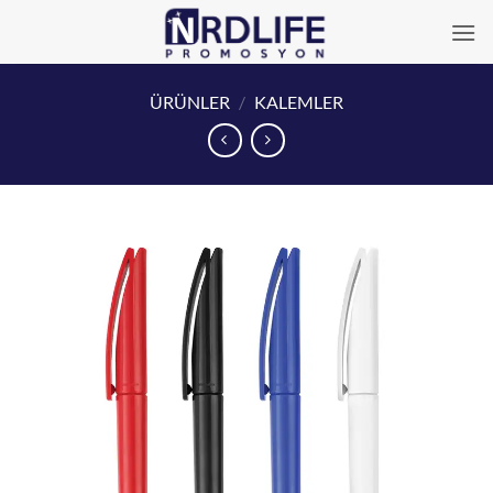
İçeriğe
atla
ÜRÜNLER
/
KALEMLER