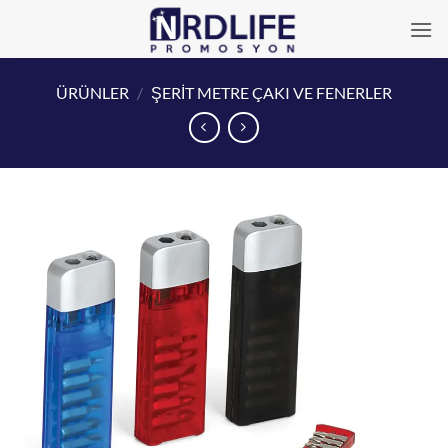
İçeriğe
atla
ÜRÜNLER
/
ŞERİT METRE ÇAKI VE FENERLER