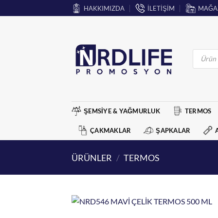
İçeriğe
HAKKIMIZDA
İLETİŞİM
MAĞA
atla
Products
search
ŞEMSİYE & YAĞMURLUK
TERMOS
ÇAKMAKLAR
ŞAPKALAR
ÜRÜNLER
/
TERMOS