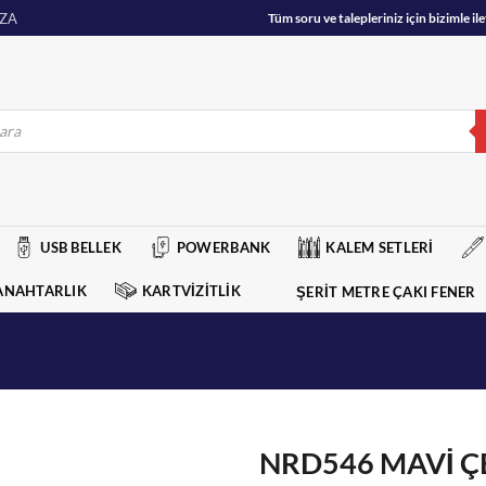
ZA
Tüm soru ve talepleriniz için bizimle 
USB BELLEK
POWERBANK
KALEM SETLERİ
ANAHTARLIK
KARTVİZİTLİK
ŞERİT METRE ÇAKI FENER
NRD546 MAVİ Ç