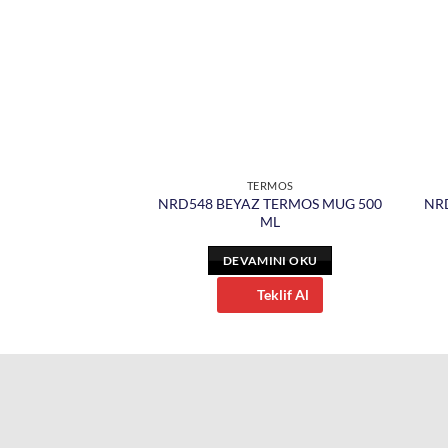
RMOS
TERMOS
NRD548 BEYAZ TERMOS MUG 500
NR
BARDAK 400 ML
ML
INI OKU
DEVAMINI OKU
eklif Al
Teklif Al