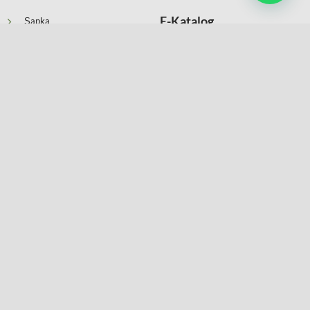
E-Katalog
Şapka
Anahtarlıklar
Kartvizitlikler
Kataloğumuzu
Şerit Metre Çakı ve Fenerler
incelemek için tıklayın
Ajandalar ve Organizerler
Defterler
Şemsiye ve Yağmurluk
Suni Deri Masaüstü Ürünleri
Kişiye Özel Ürünler