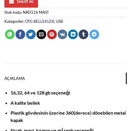
Teklif Al
Stok kodu:
NRD116 MAVİ
Kategoriler:
OTG BELLEKLER
,
USB
AÇIKLAMA
16,32, 64 ve 128 gb seçeneği
A kalite bellek
Plastik gövdesinin üzerine 360(derece) dönebilen metal
kapak
Siyah, mavi, kırmızı ve grİ renk seçeneği