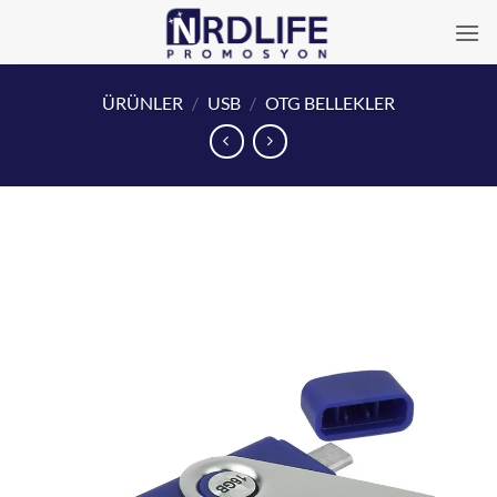
İçeriğe
atla
ÜRÜNLER
/
USB
/
OTG BELLEKLER