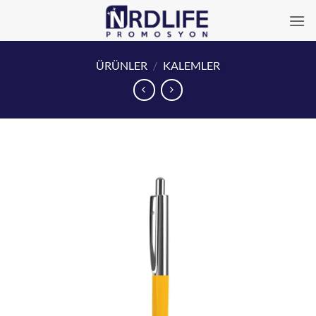
İçeriğe
atla
ÜRÜNLER
/
KALEMLER