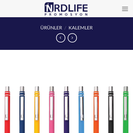
İçeriğe
atla
ÜRÜNLER
/
KALEMLER