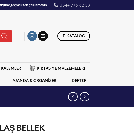
0544 775 82 13
iletişime geçmekten çekinmeyin.
E-KATALOG
KALEMLER
KIRTASİYE MALZEMELERİ
AJANDA & ORGANİZER
DEFTER
FLAŞ BELLEK