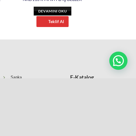
DEVAMINI OKU
Teklif Al
E-Katalog
Şapka
Anahtarlıklar
Kartvizitlikler
Kataloğumuzu
Şerit Metre Çakı ve Fenerler
incelemek için tıklayın
Ajandalar ve Organizerler
Defterler
Şemsiye ve Yağmurluk