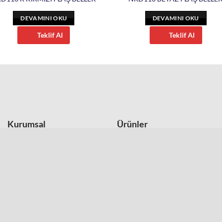
DEVAMINI OKU
DEVAMINI OKU
Teklif Al
Teklif Al
Kurumsal
Ürünler
Hakkımızda
Termoslar ve Kupalar
İletişim
USB Bellekler
Trendyol Mağazamız
Powerbank Modelleri
Hepsi Burada Mağazamız
Kalem Setleri
Mesafeli Satış Sözleşmesi
Kalemler