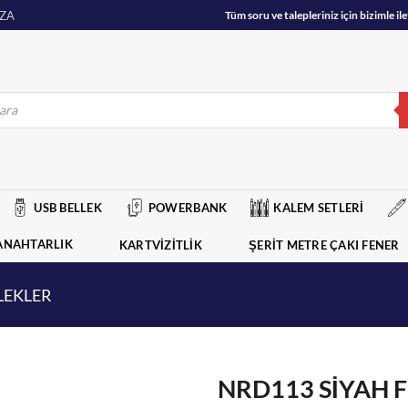
ZA
Tüm soru ve talepleriniz için bizimle 
USB BELLEK
POWERBANK
KALEM SETLERİ
ANAHTARLIK
KARTVİZİTLİK
ŞERİT METRE ÇAKI FENER
LEKLER
NRD113 SİYAH 