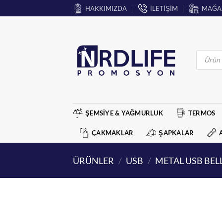
İçeriğe
HAKKIMIZDA
İLETİŞİM
MAĞA
atla
Products
search
ŞEMSİYE & YAĞMURLUK
TERMOS
ÇAKMAKLAR
ŞAPKALAR
ÜRÜNLER
/
USB
/
METAL USB BEL