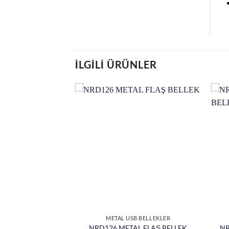
İLGILI ÜRÜNLER
B BELLEKLER
METAL USB BELLEKLER
 FLAŞ BELLEK
NRD126 METAL FLAŞ BELLEK
NR