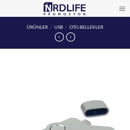
İçeriğe
atla
ÜRÜNLER
/
USB
/
OTG BELLEKLER