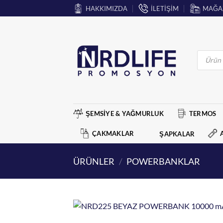
İçeriğe
HAKKIMIZDA
İLETİŞİM
MAĞA
atla
Products
search
ŞEMSİYE & YAĞMURLUK
TERMOS
ÇAKMAKLAR
ŞAPKALAR
ÜRÜNLER
/
POWERBANKLAR