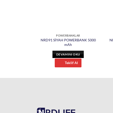
BANKLAR
POWERBANKLAR
OWERBANK 5000
NRD91 SİYAH POWERBANK 5000
N
Ah
mAh
INI OKU
DEVAMINI OKU
eklif Al
Teklif Al