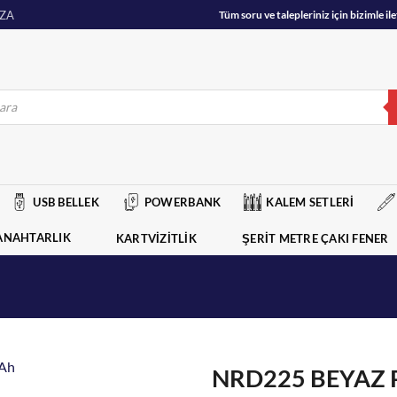
ZA
Tüm soru ve talepleriniz için bizimle 
USB BELLEK
POWERBANK
KALEM SETLERİ
ANAHTARLIK
KARTVİZİTLİK
ŞERİT METRE ÇAKI FENER
NRD225 BEYAZ