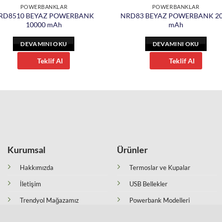
POWERBANKLAR
POWERBANKLAR
RD8510 BEYAZ POWERBANK
NRD83 BEYAZ POWERBANK 2
10000 mAh
mAh
DEVAMINI OKU
DEVAMINI OKU
Teklif Al
Teklif Al
Kurumsal
Ürünler
Hakkımızda
Termoslar ve Kupalar
İletişim
USB Bellekler
Trendyol Mağazamız
Powerbank Modelleri
Hepsi Burada Mağazamız
Kalem Setleri