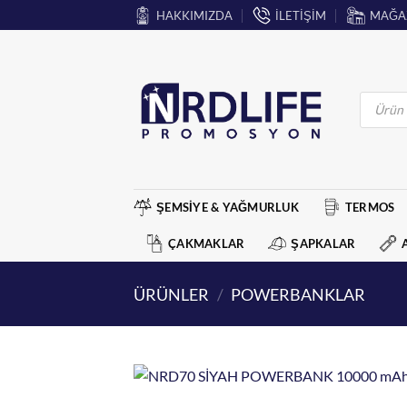
İçeriğe
HAKKIMIZDA
İLETİŞİM
MAĞA
atla
Products
search
ŞEMSİYE & YAĞMURLUK
TERMOS
ÇAKMAKLAR
ŞAPKALAR
ÜRÜNLER
/
POWERBANKLAR