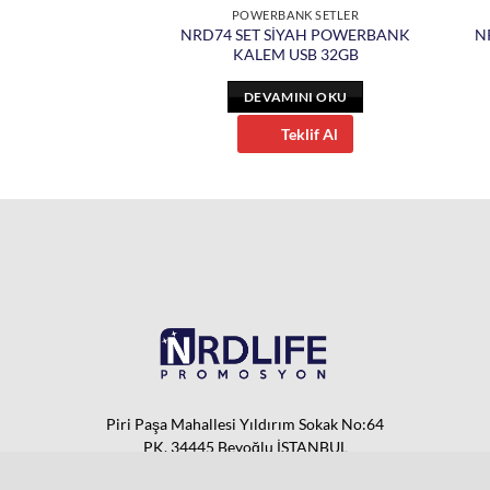
BANKLAR
POWERBANK SETLER
Z POWERBANK
NRD74 SET SİYAH POWERBANK
N
0 mAh
KALEM USB 32GB
INI OKU
DEVAMINI OKU
eklif Al
Teklif Al
Piri Paşa Mahallesi Yıldırım Sokak No:64
PK. 34445 Beyoğlu İSTANBUL