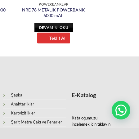
POWERBANKLAR
000
NRD78 METALİK POWERBANK
6000 mAh
DEVAMINI OKU
Teklif Al
E-Katalog
Şapka
Anahtarlıklar
Kartvizitlikler
Kataloğumuzu
Şerit Metre Çakı ve Fenerler
incelemek için tıklayın
Ajandalar ve Organizerler