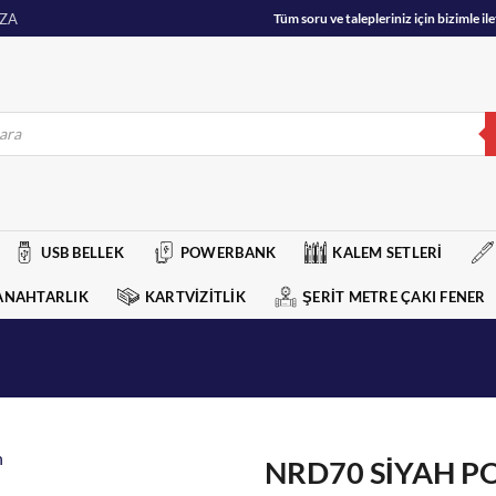
ZA
Tüm soru ve talepleriniz için bizimle 
USB BELLEK
POWERBANK
KALEM SETLERİ
ANAHTARLIK
KARTVİZİTLİK
ŞERİT METRE ÇAKI FENER
NRD70 SİYAH 