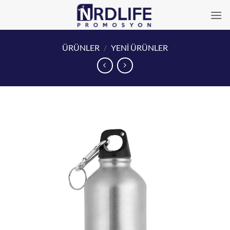
İçeriğe
atla
ÜRÜNLER
/
YENİ ÜRÜNLER