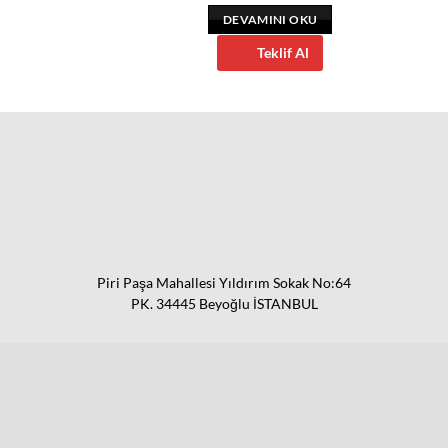
INI OKU
DEVAMINI OKU
eklif Al
Teklif Al
Piri Paşa Mahallesi Yıldırım Sokak No:64
PK. 34445 Beyoğlu İSTANBUL
0544 775 82 13
info@nrdlife.net