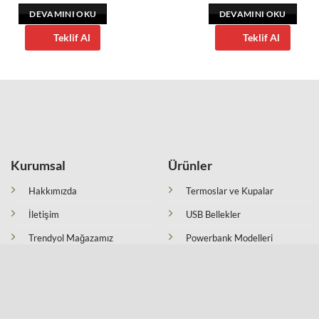
DEVAMINI OKU
DEVAMINI OKU
Teklif Al
Teklif Al
Kurumsal
Ürünler
Hakkımızda
Termoslar ve Kupalar
İletişim
USB Bellekler
Trendyol Mağazamız
Powerbank Modelleri
Hepsi Burada Mağazamız
Kalem Setleri
Mesafeli Satış Sözleşmesi
Kalemler
Gizlilik Politikası
Kırtasiye Ürünleri