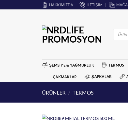
İçeriğe
HAKKIMIZDA
İLETİŞİM
MAĞA
atla
Products
search
ŞEMSİYE & YAĞMURLUK
TERMOS
ŞAPKALAR
ÇAKMAKLAR
ÜRÜNLER
/
TERMOS