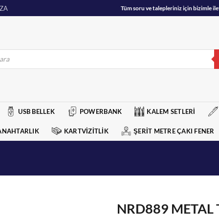
ZA
Tüm soru ve talepleriniz için bizimle 
USB BELLEK
POWERBANK
KALEM SETLERİ
ANAHTARLIK
KARTVİZİTLİK
ŞERİT METRE ÇAKI FENER
NRD889 METAL 