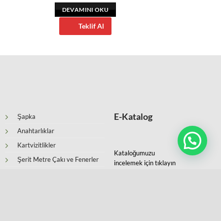
DEVAMINI OKU
Teklif Al
E-Katalog
Şapka
Anahtarlıklar
Kartvizitlikler
Kataloğumuzu
Şerit Metre Çakı ve Fenerler
incelemek için tıklayın
Ajandalar ve Organizerler
Defterler
Şemsiye ve Yağmurluk
Suni Deri Masaüstü Ürünleri