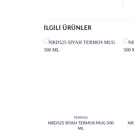
İLGILI ÜRÜNLER
RMOS
TERMOS
 ÇELİK MATARA
NRD525 SİYAH TERMOS MUG 500
NR
9 ML
ML