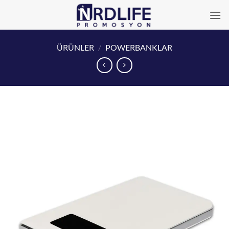
İçeriğe
atla
ÜRÜNLER
/
POWERBANKLAR