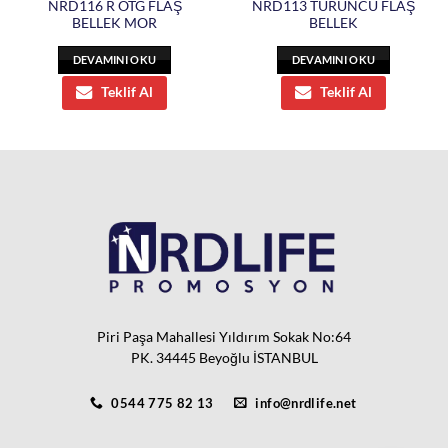
NRD116 R OTG FLAŞ
NRD113 TURUNCU FLAŞ
BELLEK MOR
BELLEK
DEVAMINI OKU
DEVAMINI OKU
Teklif Al
Teklif Al
Piri Paşa Mahallesi Yıldırım Sokak No:64
PK. 34445 Beyoğlu İSTANBUL
0544 775 82 13
info@nrdlife.net