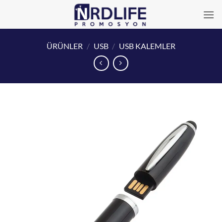
İçeriğe
atla
ÜRÜNLER
/
USB
/
USB KALEMLER