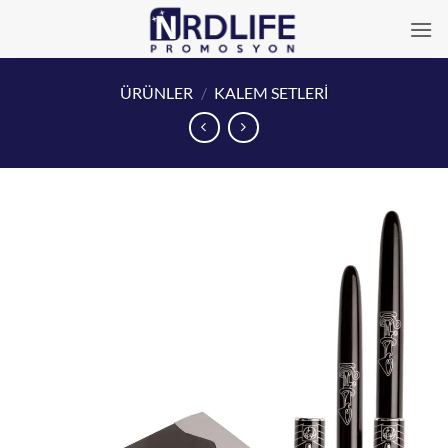
İçeriğe
atla
ÜRÜNLER
/
KALEM SETLERİ