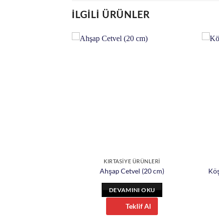
İLGILI ÜRÜNLER
E ÜRÜNLERİ
KIRTASİYE ÜRÜNLERİ
Boyalı Kurşun Kalem
Ahşap Cetvel (20 cm)
Köş
INI OKU
DEVAMINI OKU
eklif Al
Teklif Al