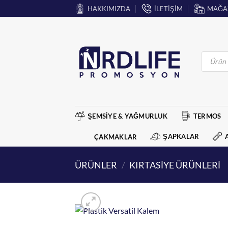
İçeriğe
HAKKIMIZDA
İLETİŞİM
MAĞA
atla
Products
search
ŞEMSİYE & YAĞMURLUK
TERMOS
ŞAPKALAR
ÇAKMAKLAR
ÜRÜNLER
/
KIRTASİYE ÜRÜNLERİ