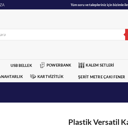
ZA
Tüm soru ve talepleriniz için bizimle 
POWERBANK
KALEM SETLERİ
USB BELLEK
ANAHTARLIK
KARTVİZİTLİK
ŞERİT METRE ÇAKI FENER
Plastik Versatil 