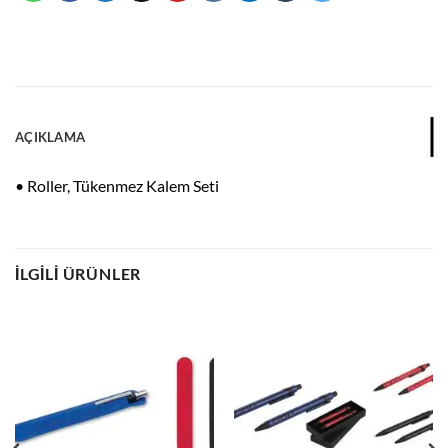
AÇIKLAMA
• Roller, Tükenmez Kalem Seti
İLGILI ÜRÜNLER