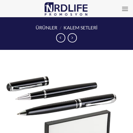
İçeriğe
atla
ÜRÜNLER
/
KALEM SETLERİ