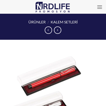
İçeriğe
atla
ÜRÜNLER
/
KALEM SETLERİ