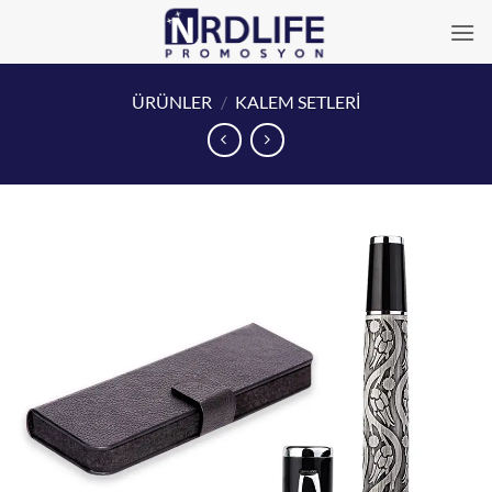
İçeriğe
atla
ÜRÜNLER
/
KALEM SETLERİ