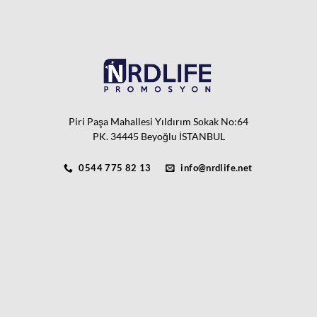
Piri Paşa Mahallesi Yıldırım Sokak No:64
PK. 34445 Beyoğlu İSTANBUL
0544 775 82 13
info@nrdlife.net