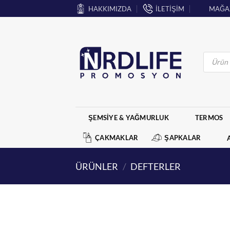
İçeriğe
HAKKIMIZDA
İLETİŞİM
MAĞA
atla
Products
search
ŞEMSİYE & YAĞMURLUK
TERMOS
ÇAKMAKLAR
ŞAPKALAR
ÜRÜNLER
/
DEFTERLER