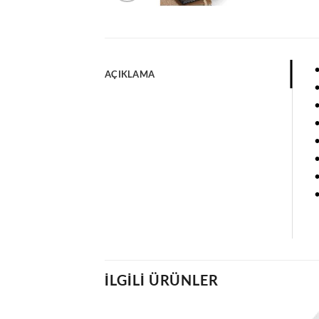
•
AÇIKLAMA
•
•
•
•
•
•
•
İLGILI ÜRÜNLER