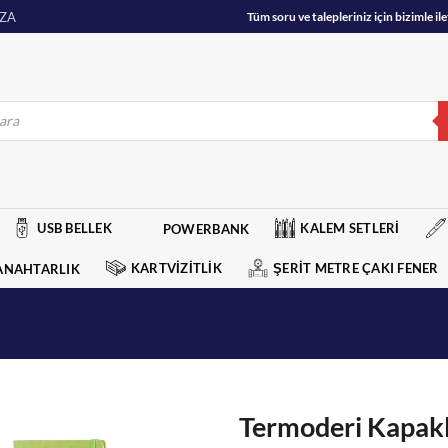
ZA
Tüm soru ve talepleriniz için bizimle 
USB BELLEK
KALEM SETLERİ
POWERBANK
KARTVİZİTLİK
ŞERİT METRE ÇAKI FENER
ANAHTARLIK
Termoderi Kapaklı