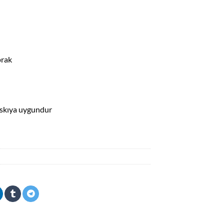
prak
baskıya uygundur