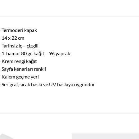
 Termoderi kapak
 14 x 22 cm
 Tarihsiz iç – çizgili
 1. hamur 80 gr. kağıt – 96 yaprak
 Krem rengi kağıt
 Sayfa kenarları renkli
 Kalem geçme yeri
 Serigraf, sıcak baskı ve UV baskıya uygundur