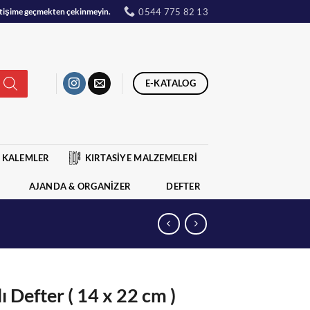
0544 775 82 13
iletişime geçmekten çekinmeyin.
E-KATALOG
KALEMLER
KIRTASİYE MALZEMELERİ
AJANDA & ORGANİZER
DEFTER
 Defter ( 14 x 22 cm )