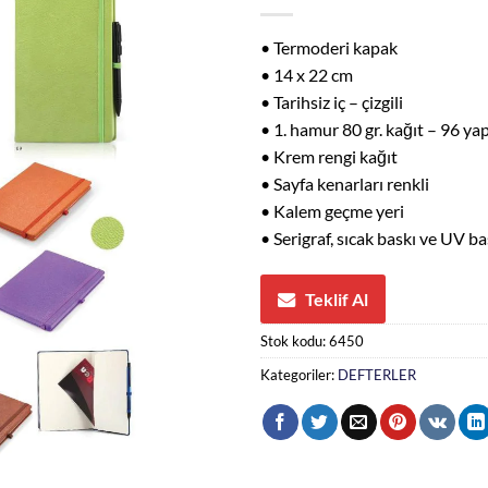
• Termoderi kapak
• 14 x 22 cm
• Tarihsiz iç – çizgili
• 1. hamur 80 gr. kağıt – 96 ya
• Krem rengi kağıt
• Sayfa kenarları renkli
• Kalem geçme yeri
• Serigraf, sıcak baskı ve UV 
Teklif Al
Stok kodu:
6450
Kategoriler:
DEFTERLER