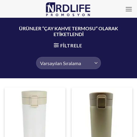
İçeriğe
atla
ÜRÜNLER “ÇAY KAHVE TERMOSU” OLARAK
ETIKETLENDI
FILTRELE