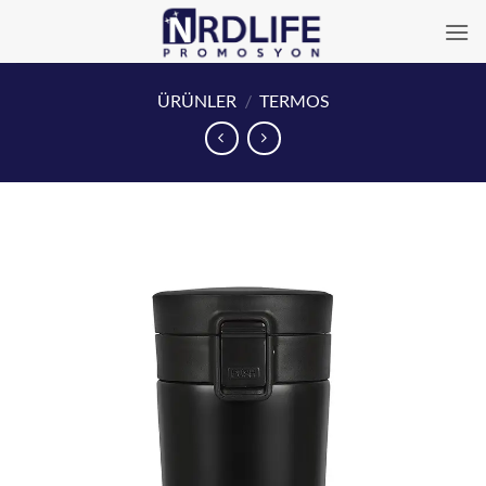
İçeriğe
atla
ÜRÜNLER
/
TERMOS