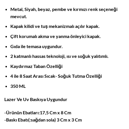
Metal, Siyah, beyaz, pembe ve kırmızı renk seçeneği
mevcut.
Kapak kilidi ve tuş mekanizmalı açılır kapak.
Çift korumalı akma ve yanma önleyici kapak.
Gıda ile temasa uygundur.
2 katmanlı hassas teknoloji, ısı ve soğuk yalıtımlı.
Kaydırmaz Taban Özelliği
4 ile 8 Saat Arası Sıcak- Soğuk Tutma Özelliği
350 ML
Lazer Ve Uv Baskıya Uygundur
-Ürünün Ebatları:17,5 Cm x 8 Cm
-Baskı Ebatı(:sağdan sola) 3 Cm x 3 Cm