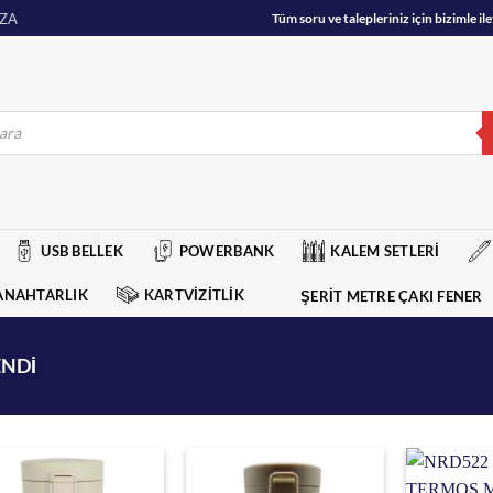
ZA
Tüm soru ve talepleriniz için bizimle 
USB BELLEK
POWERBANK
KALEM SETLERİ
ANAHTARLIK
KARTVİZİTLİK
ŞERİT METRE ÇAKI FENER
ENDI