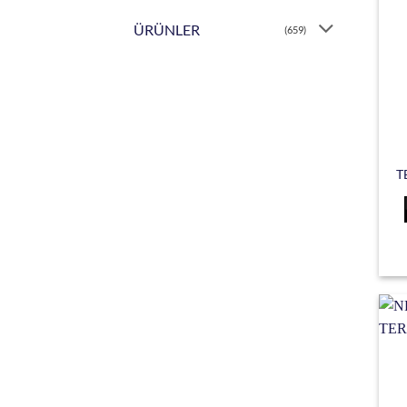
ÜRÜNLER
(659)
T