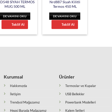
D548 SİYAH TERMOS
Nrd887 Siyah Kilitli
MUG 500 ML
Termos 450 ML
DEVAMINI OKU
DEVAMINI OKU
Teklif Al
Teklif Al
Kurumsal
Ürünler
Hakkımızda
Termoslar ve Kupalar
İletişim
USB Bellekler
Trendyol Mağazamız
Powerbank Modelleri
Hepsi Burada Mağazamız
Kalem Setleri