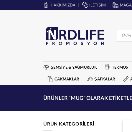
İçeriğe
HAKKIMIZDA
İLETİŞİM
MAĞA
atla
Products
search
ŞEMSİYE & YAĞMURLUK
TERMOS
ÇAKMAKLAR
ŞAPKALAR
ÜRÜNLER “MUG” OLARAK ETIKETL
ÜRÜN KATEGORILERI