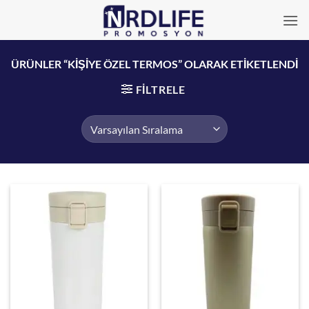
İçeriğe
atla
ÜRÜNLER “KIŞIYE ÖZEL TERMOS” OLARAK ETIKETLENDI
FILTRELE