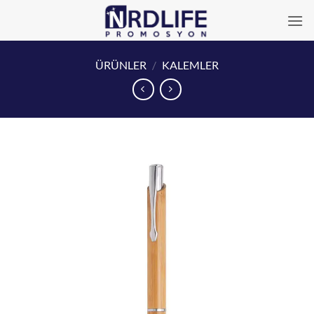
İçeriğe
atla
ÜRÜNLER
/
KALEMLER