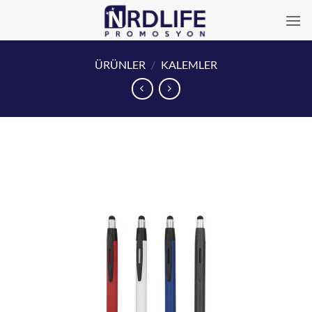
İçeriğe
atla
ÜRÜNLER
/
KALEMLER