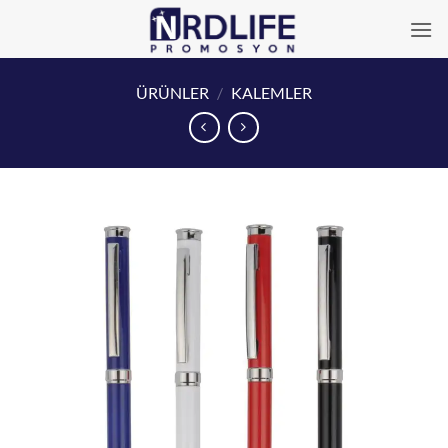
İçeriğe
atla
ÜRÜNLER
/
KALEMLER