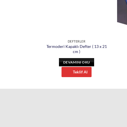
TERLER
DEFTERLER
Termoderi Kapaklı Defter ( 13 x 21
agnetli Defter
cm )
INI OKU
DEVAMINI OKU
eklif Al
Teklif Al