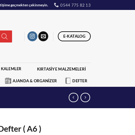
0544 775 82 13
iletişime geçmekten çekinmeyin.
E-KATALOG
KALEMLER
KIRTASİYE MALZEMELERİ
AJANDA & ORGANİZER
DEFTER
efter ( A6 )