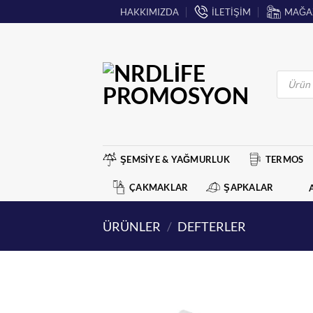
İçeriğe
HAKKIMIZDA
İLETİŞİM
MAĞA
atla
Products
search
ŞEMSİYE & YAĞMURLUK
TERMOS
ÇAKMAKLAR
ŞAPKALAR
ÜRÜNLER
/
DEFTERLER