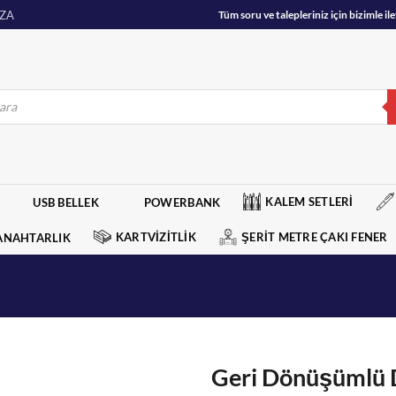
ZA
Tüm soru ve talepleriniz için bizimle 
KALEM SETLERİ
USB BELLEK
POWERBANK
KARTVİZİTLİK
ŞERİT METRE ÇAKI FENER
ANAHTARLIK
Geri Dönüşümlü D