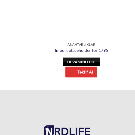
ARLIKLAR
ANAHTARLIKLAR
holder for 1810
Import placeholder for 1795
INI OKU
DEVAMINI OKU
eklif Al
Teklif Al