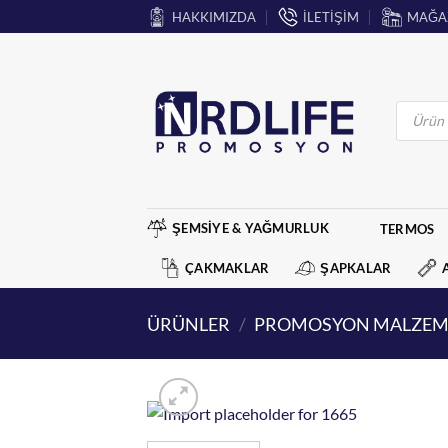
İçeriğe
HAKKIMIZDA
İLETİŞİM
MAĞA
atla
Products
search
ŞEMSİYE & YAĞMURLUK
TERMOS
ÇAKMAKLAR
ŞAPKALAR
ÜRÜNLER
/
PROMOSYON MALZEM