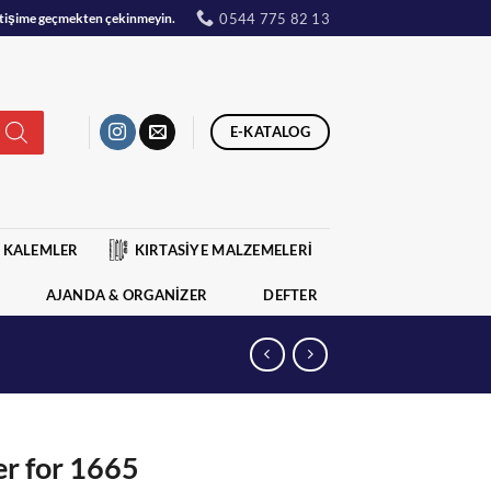
0544 775 82 13
iletişime geçmekten çekinmeyin.
E-KATALOG
KALEMLER
KIRTASİYE MALZEMELERİ
AJANDA & ORGANİZER
DEFTER
er for 1665