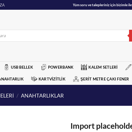
ZA
Tüm soru ve talepleriniz için bizimle 
USB BELLEK
POWERBANK
KALEM SETLERİ
ANAHTARLIK
KARTVİZİTLİK
ŞERİT METRE ÇAKI FENER
ELERİ
/
ANAHTARLIKLAR
Import placehold