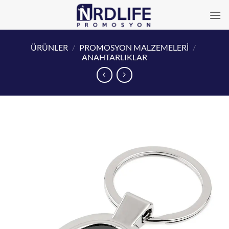
İçeriğe
atla
ÜRÜNLER
/
PROMOSYON MALZEMELERİ
/
ANAHTARLIKLAR