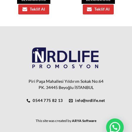
Teklif Al
Teklif Al
Piri Paşa Mahallesi Yıldırım Sokak No:64
PK. 34445 Beyoğlu İSTANBUL
0544 775 82 13
info@nrdlife.net
This site was created by
ARYA Software