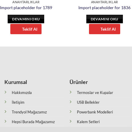
ANAHTARLIKLAR
ANAHTARLIKLAR
Import placeholder for 1789
Import placeholder for 1836
DEVAMINI OKU
DEVAMINI OKU
Teklif Al
Teklif Al
Kurumsal
Ürünler
Hakkımızda
Termoslar ve Kupalar
İletişim
USB Bellekler
Trendyol Mağazamız
Powerbank Modelleri
Hepsi Burada Mağazamız
Kalem Setleri
Mesafeli Satış Sözleşmesi
Kalemler