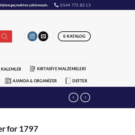
0544 775 82 13
iletişime geçmekten çekinmeyin.
E-KATALOG
KIRTASİYE MALZEMELERİ
KALEMLER
AJANDA & ORGANİZER
DEFTER
er for 1797