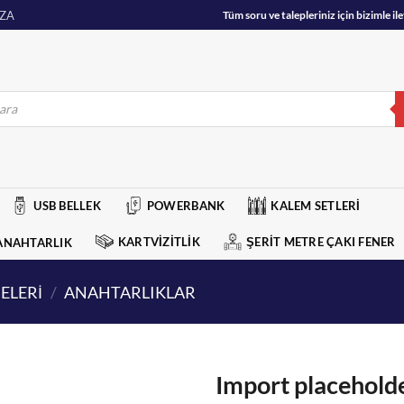
ZA
Tüm soru ve talepleriniz için bizimle 
USB BELLEK
POWERBANK
KALEM SETLERİ
KARTVİZİTLİK
ŞERİT METRE ÇAKI FENER
ANAHTARLIK
ELERİ
/
ANAHTARLIKLAR
Import placehold