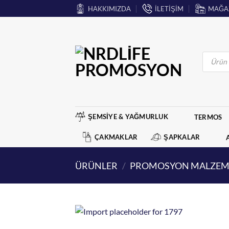
İçeriğe
HAKKIMIZDA
İLETİŞİM
MAĞA
atla
Products
search
ŞEMSİYE & YAĞMURLUK
TERMOS
ÇAKMAKLAR
ŞAPKALAR
ÜRÜNLER
/
PROMOSYON MALZEM