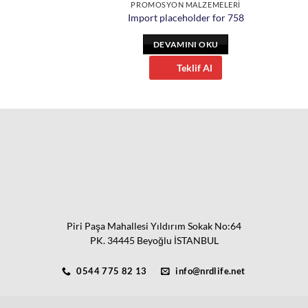
ARLIKLAR
PROMOSYON MALZEMELERİ
holder for 1763
Import placeholder for 758
INI OKU
DEVAMINI OKU
eklif Al
Teklif Al
Piri Paşa Mahallesi Yıldırım Sokak No:64
PK. 34445 Beyoğlu İSTANBUL
0544 775 82 13
info@nrdlife.net