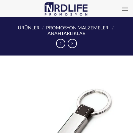
İçeriğe
atla
ÜRÜNLER
/
PROMOSYON MALZEMELERİ
/
ANAHTARLIKLAR