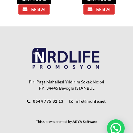
Teklif Al
Teklif Al
Piri Paşa Mahallesi Yıldırım Sokak No:64
PK. 34445 Beyoğlu İSTANBUL
0544 775 82 13
info@nrdlife.net
This site was created by
ARYA Software