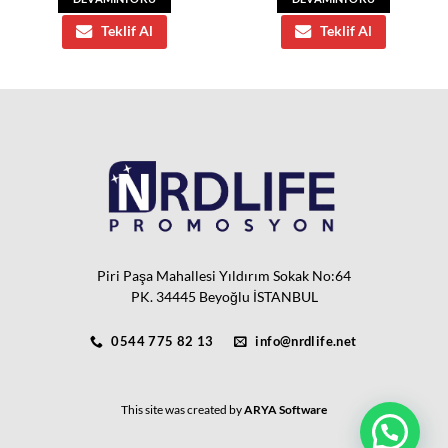
Teklif Al
Teklif Al
Piri Paşa Mahallesi Yıldırım Sokak No:64
PK. 34445 Beyoğlu İSTANBUL
0544 775 82 13
info@nrdlife.net
This site was created by
ARYA Software