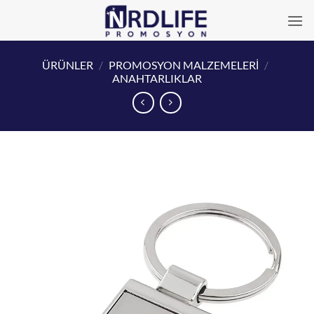
İçeriğe
atla
ÜRÜNLER
/
PROMOSYON MALZEMELERİ
/
ANAHTARLIKLAR