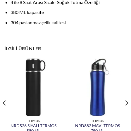
4 ile 8 Saat Arası Sıcak- Soğuk Tutma Özelliği
380 ML kapasite
304 paslanmaz çelik kalitesi.
İLGILI ÜRÜNLER
TERMOS
TERMOS
NRD526 SİYAH TERMOS
NRD882 MAVİ TERMOS
580 ML
750 ML