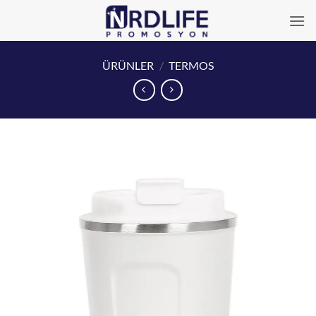
İçeriğe
atla
ÜRÜNLER
/
TERMOS