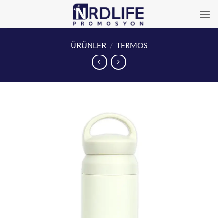
İçeriğe
atla
ÜRÜNLER
/
TERMOS