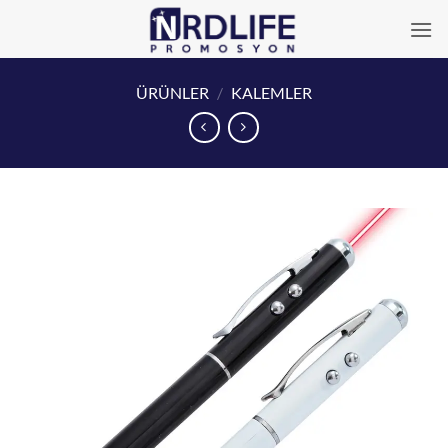
İçeriğe
atla
ÜRÜNLER
/
KALEMLER