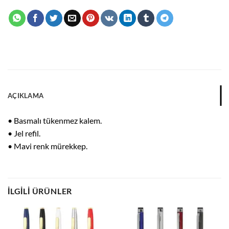
AÇIKLAMA
• Basmalı tükenmez kalem.
• Jel refil.
• Mavi renk mürekkep.
İLGILI ÜRÜNLER