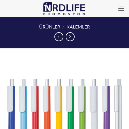
İçeriğe
atla
ÜRÜNLER
/
KALEMLER