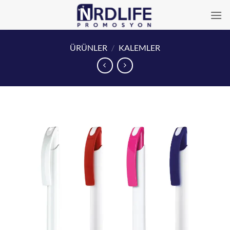
İçeriğe
atla
ÜRÜNLER
/
KALEMLER