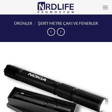
İçeriğe
atla
ÜRÜNLER
/
ŞERİT METRE ÇAKI VE FENERLER