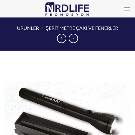
İçeriğe
atla
ÜRÜNLER
/
ŞERİT METRE ÇAKI VE FENERLER