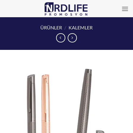
İçeriğe
atla
ÜRÜNLER
/
KALEMLER