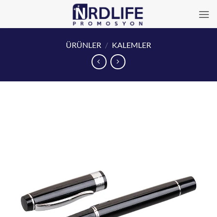
İçeriğe
atla
ÜRÜNLER
/
KALEMLER