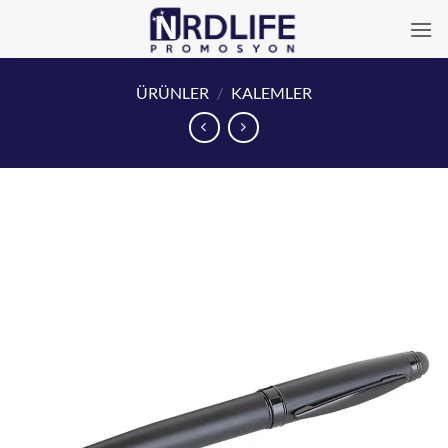
İçeriğe
atla
ÜRÜNLER
/
KALEMLER