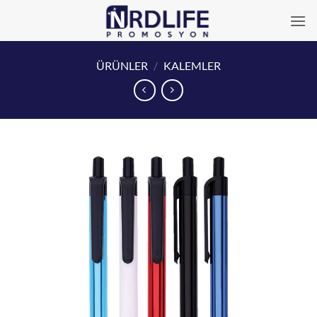
İçeriğe
atla
ÜRÜNLER
/
KALEMLER